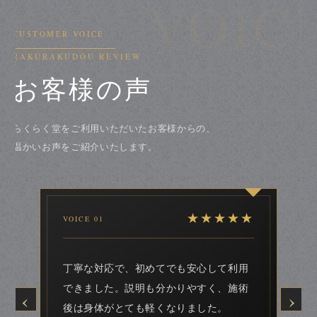
VOIC
CUSTOMER VOICE
RAKURAKUDOU REVIEW
お客様の声
らくらく堂をご利用いただいたお客様からの、
温かいお声をご紹介いたします。
★★★★★
VOICE 01
VOI
丁寧な対応で、初めてでも安心して利用
落
できました。説明も分かりやすく、施術
た
‹
›
後は身体がとても軽くなりました。
し