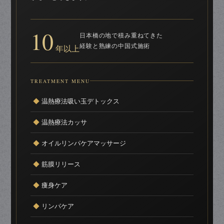
10
日本橋の地で積み重ねてきた
経験と熟練の中国式施術
年以上
TREATMENT MENU
◆
温熱療法吸い玉デトックス
◆
温熱療法カッサ
◆
オイルリンパケアマッサージ
◆
筋膜リリース
◆
痩身ケア
◆
リンパケア