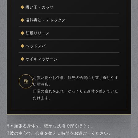
◆
吸い玉・カッサ
◆
温熱療法・デトックス
◆
筋膜リリース
◆
ヘッドスパ
◆
オイルマッサージ
お買い物やお仕事、観光の合間にも立ち寄りやす
整
い難波店。
日常の疲れを忘れ、ゆっくりと身体を整えていた
だけます。
日々頑張る身体を、確かな技術で深くほぐす。
難波の中心で、心身を整える時間をお過ごしください。