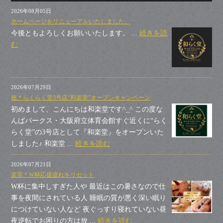
2026年08月05日
ホームページをリニューアルいたしました。
今後ともよろしくお願いいたします。 ...
続きを読
む
2026年07月29日
祝＊らくらく堂3号店“和楽堂”オープンキャンペーン
初めまして、こんにちは和楽堂です^_^ この度な
んばパークス・大阪府立体育会館すぐ近くに“らく
らく堂”の3号店として『和楽堂』をオープンいた
しました♪ 和楽堂 ...
続きを読む
2026年07月21日
楽堂＊W杯応援疲れをリセット
W杯に集中しすぎた人や 最近はこの暑さなので仕
事を夜間にされている人 睡眠の質が悪く深い眠り
につけていない人など 夜ぐっすり寝れていない昼
夜逆転でお困りの方は放 ...
続きを読む