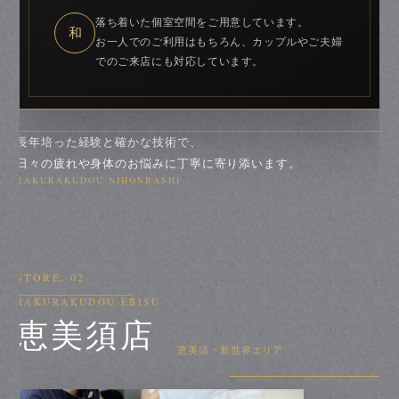
落ち着いた個室空間をご用意しています。
和
お一人でのご利用はもちろん、カップルやご夫婦
でのご来店にも対応しています。
長年培った経験と確かな技術で、
日々の疲れや身体のお悩みに丁寧に寄り添います。
RAKURAKUDOU NIHONBASHI
STORE. 02
RAKURAKUDOU EBISU
恵美須店
恵美須・新世界エリア