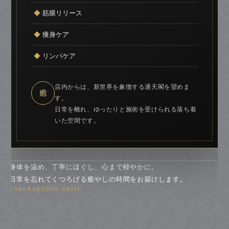
◆
筋膜リリース
◆
痩身ケア
◆
リンパケア
店内からは、新世界を象徴する通天閣を望めま
癒
す。
日常を離れ、ゆったりと施術を受けられる落ち着
いた空間です。
身体を温め、丁寧にほぐし、心まで軽やかに。
日常を忘れてくつろげる癒やしの時間をお届けします。
RAKURAKUDOU EBISU