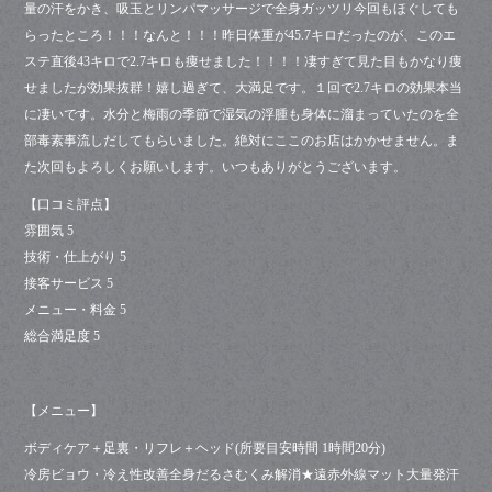
量の汗をかき、吸玉とリンパマッサージで全身ガッツリ今回もほぐしても
らったところ！！！なんと！！！昨日体重が45.7キロだったのが、このエ
ステ直後43キロで2.7キロも痩せました！！！！凄すぎて見た目もかなり痩
せましたが効果抜群！嬉し過ぎて、大満足です。１回で2.7キロの効果本当
に凄いです。水分と梅雨の季節で湿気の浮腫も身体に溜まっていたのを全
部毒素事流しだしてもらいました。絶対にここのお店はかかせません。ま
た次回もよろしくお願いします。いつもありがとうございます。
【口コミ評点】
雰囲気 5
技術・仕上がり 5
接客サービス 5
メニュー・料金 5
総合満足度 5
【メニュー】
ボディケア＋足裏・リフレ＋ヘッド(所要目安時間 1時間20分)
冷房ビョウ・冷え性改善全身だるさむくみ解消★遠赤外線マット大量発汗