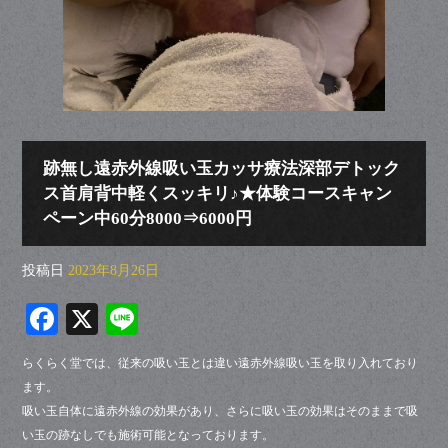
跡無し遠赤外線吸い玉カッサ療法深部デトック
ス首肩背中軽くスッキリ♪★体験コースキャン
ペーン中60分8000⇒6000円
投稿日
2023年8月26日
Fa
X
Li
ce
ne
らくらく堂では、従来の吸い玉とは違い遠赤外線吸い玉を取り入れており
bo
ます。
ok
吸い玉自体に遠赤外線の効果があり、さらに吸い玉の効果はそのままで吸
い玉の跡なしでも施術可能となっております。