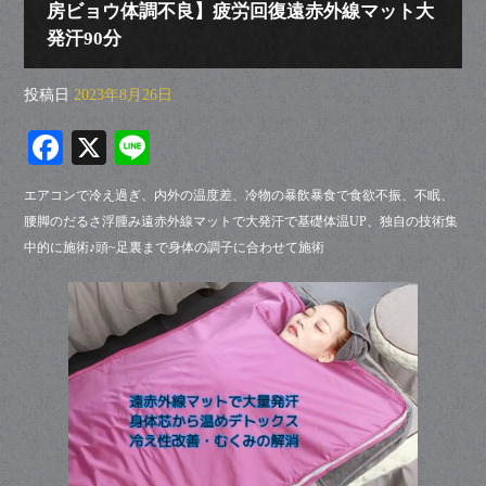
房ビョウ体調不良】疲労回復遠赤外線マット大
発汗90分
投稿日
2023年8月26日
Fa
X
Li
ce
ne
エアコンで冷え過ぎ、内外の温度差、冷物の暴飲暴食で食欲不振、不眠、
bo
腰脚のだるさ浮腫み遠赤外線マットで大発汗で基礎体温UP、独自の技術集
ok
中的に施術♪頭~足裏まで身体の調子に合わせて施術