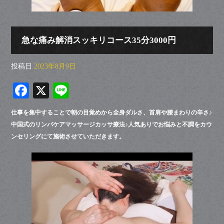
急な痛み解消スッキリコース35分3000円
投稿日
2023年8月9日
Fa
X
Li
ce
ne
仕事を集中することで朝の目覚めから全身ダルさ、首肩や腰まわりの辛さ♪
bo
中国式のリンパケアマッサージカッサ療法♪人気ありでお悩みと不調をカウ
ok
ンセリングにて施術させていただきます。