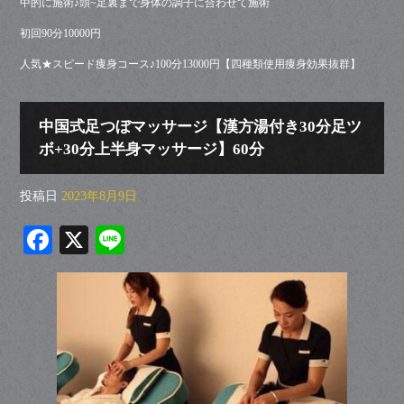
中的に施術♪頭~足裏まで身体の調子に合わせて施術
初回90分10000円
人気★スピード痩身コース♪100分13000円【四種類使用痩身効果抜群】
中国式足つぼマッサージ【漢方湯付き30分足ツ
ボ+30分上半身マッサージ】60分
投稿日
2023年8月9日
Fa
X
Li
ce
ne
bo
ok