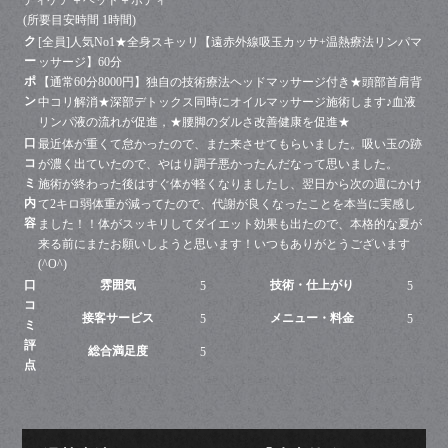
(所要目安時間 1時間)
ク
[全員]人気No1★全身スキッリ【遠赤外線吸玉カッサ+温熱療法リンパマ
ー
ッサージ】60分
ポ
【通常60分8000円】独自の技術療法ヘッドマッサージ付き★頭部首肩背
ン
中コリ解消★深部デトックス同時にオイルマッサージ施術します♪血液
リンパ液の流れが促進，★腰脚のダルさ改善健康を促進★
口
最近体が重くて怠かったので、また来させてもらいました。吸い玉の跡
コ
が濃く出ていたので、やはり調子悪かったんだなって思いました。
ミ
施術が終わった後はすぐ体が軽くなりましたし、翌日から次の週にかけ
内
て2キロ弱体重が減ってたので、代謝が良くなったことを本当に実感し
容
ました！！体がスッキリしてダイエット効果も出たので、本格的な夏が
来る前にまたお願いしようと思います！いつもありがとうございます
(^O^)
口
雰囲気
技術・仕上がり
5
5
コ
接客サービス
メニュー・料金
5
5
ミ
評
総合満足度
5
点