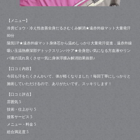
【メニュー】
冷房ビョウ・冷え性改善全身だるさむくみ解消★遠赤外線マット大量発汗
80分
陽気UP★遠赤外線マット身体芯から温めしっかり大量発汗促進，遠赤外線
吸い玉温熱療深部デトックスリンパケア★全身怠い気になる方血液やリン
パ液の流れ良くさせ一気に身体浮腫み解消効果抜群♪
【口コミ内容】
今回も汗をたくさんかいて、体が軽くなりました！毎回丁寧にしっかりと
施術していただけるので、ありがたいです。スッキリします！
【口コミ評点】
雰囲気 5
技術・仕上がり 5
接客サービス 5
メニュー・料金 5
総合満足度 5