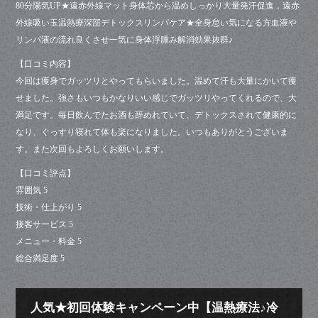
80分陽気UP★遠赤外線マット身体芯から温めしっかり大量発汗促進，遠赤
外線吸い玉温熱療深部デトックスリンパケア★全身怠い気になる方血液や
リンパ液の流れ良くさせ一気に身体浮腫み解消効果抜群♪
【口コミ内容】
今回は痩身でガッツリとやってもらいました。温めて汗も大量にかいて痩
せました。強さもいつもかなりいい感じでガッツリやってくれるので、大
満足です。毎日飲んでたお酒も辞めれていて、デトックスされて健康的に
なり、ぐっすり寝れて体も楽になりました。いつもありがとうございま
す。また次回もよろしくお願いします。
【口コミ評点】
雰囲気 5
技術・仕上がり 5
接客サービス 5
メニュー・料金 5
総合満足度 5
人気★初回体験キャンペーン中【温熱療法♪冷