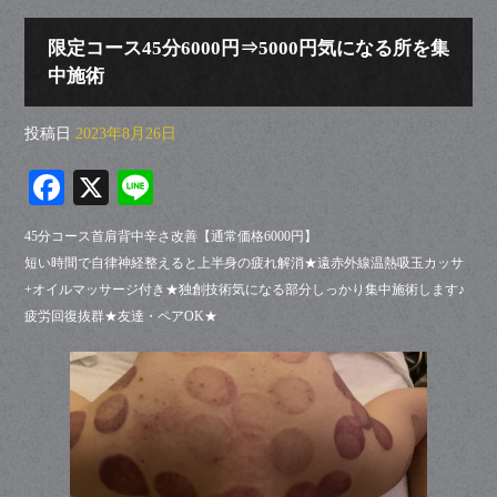
限定コース45分6000円⇒5000円気になる所を集
中施術
投稿日
2023年8月26日
Fa
X
Li
ce
ne
45分コース首肩背中辛さ改善【通常価格6000円】
bo
短い時間で自律神経整えると上半身の疲れ解消★遠赤外線温熱吸玉カッサ
ok
+オイルマッサージ付き★独創技術気になる部分しっかり集中施術します♪
疲労回復抜群★友達・ペアOK★