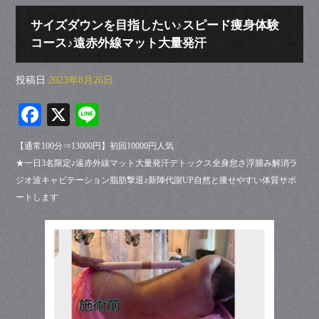
サイズダウンを目指したい♪スピード痩身体験
コース♪遠赤外線マット大量発汗
投稿日
2023年8月26日
Fa
X
Li
ce
ne
【通常100分⇒13000円】初回10000円人気
bo
★一日3名限定♪遠赤外線マット大量発汗デトックス全身怠さ浮腫み解消ラ
ok
ジオ波キャビテーション脂肪撃退♪新陣代謝UP自然と痩せやすい体質サポ
ートします