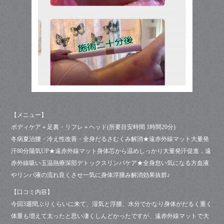
【メニュー】
ボディケア＋足裏・リフレ＋ヘッド(所要目安時間 1時間20分)
冬病夏治腰・冷え性改善・全身だるさむくみ解消★遠赤外線マット大量発
汗80分陽気UP★遠赤外線マット身体芯から温めしっかり大量発汗促進，遠
赤外線吸い玉温熱療深部デトックスリンパケア★全身怠い気になる方血液
やリンパ液の流れ良くさせ一気に身体浮腫み解消効果抜群♪
【口コミ内容】
今回3週間ぶりくらいに来て、湿気と浮腫、水分でかなり身体がだるく重く
体重も増えて太ったと思い凄くしんどかったですが、遠赤外線マットで大