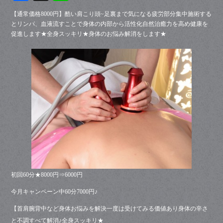
ce
ne
【通常価格8000円】酷い肩こり頭~足裏まで気になる疲労部分集中施術する
bo
とリンパ、血液流すことで身体の内部から活性化自然治癒力を高め
健康を
促進します★全身スッキリ★身体のお悩み解消をします★
ok
初回60分★8000円⇒6000円
今月キャンペーン中60分7000円♪
【首肩腕背中など身体お悩みを解決一度は受けてみる価値あり身体の辛さ
と不調すべて解消♪全身スッキリ★