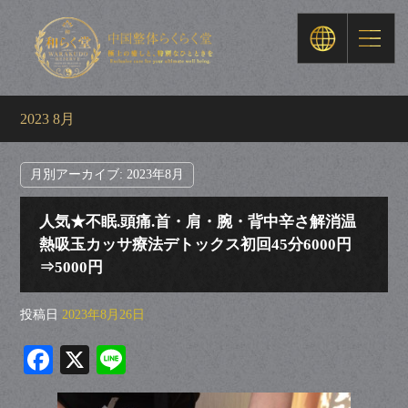
2023 8月
月別アーカイブ:
2023年8月
人気★不眠.頭痛.首・肩・腕・背中辛さ解消温
熱吸玉カッサ療法デトックス初回45分6000円
⇒5000円
投稿日
2023年8月26日
Fa
X
Li
ce
ne