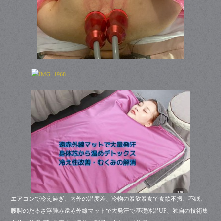
エアコンで冷え過ぎ、内外の温度差、冷物の暴飲暴食で食欲不振、不眠、
腰脚のだるさ浮腫み遠赤外線マットで大発汗で基礎体温UP、独自の技術集