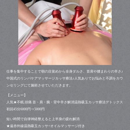
bo
ok
仕事を集中することで朝の目覚めから全身ダルさ、首肩や腰まわりの辛さ♪
中国式のリンパケアマッサージカッサ療法♪人気ありでお悩みと不調をカウ
ンセリングにて施術させていただきます。
【メニュー】
人気★不眠.頭痛.首・肩・腕・背中辛さ解消温熱吸玉カッサ療法デトックス
初回45分6000円⇒5000円
短い時間で自律神経整えると上半身の疲れ解消
★遠赤外線温熱吸玉カッサ+オイルマッサージ付き