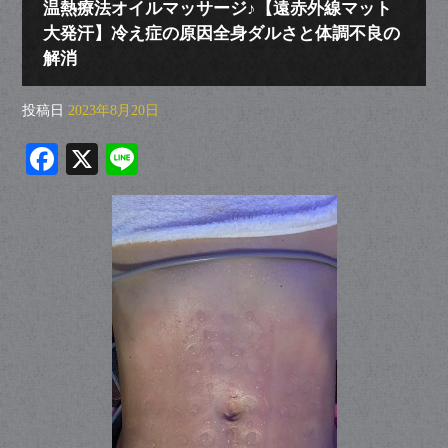
温熱療法オイルマッサージ♪【遠赤外線マット
大発汗】冷え症の原因全身ダルさと体調不良の
解消
投稿日
2023年8月20日
Fa
X
Li
ce
ne
bo
ok