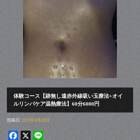
体験コース【跡無し遠赤外線吸い玉療法+オイ
ルリンパケア温熱療法】60分6000円
投稿日
2023年8月20日
Fa
X
Li