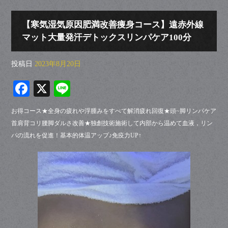
【寒気湿気原因肥満改善痩身コース】遠赤外線
マット大量発汗デトックスリンパケア100分
投稿日
2023年8月20日
Fa
X
Li
ce
ne
お得コース★全身の疲れや浮腫みをすべて解消疲れ回復★頭~脚リンパケア
bo
首肩背コリ腰脚ダルさ改善★独創技術施術して内部から温めて血液，リン
ok
パの流れを促進！基本的体温アップ♪免疫力UP↑