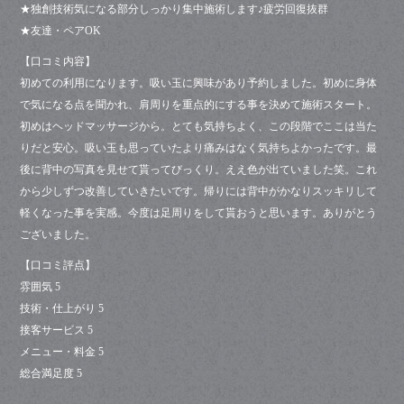
★独創技術気になる部分しっかり集中施術します♪疲労回復抜群
★友達・ペアOK
【口コミ内容】
初めての利用になります。吸い玉に興味があり予約しました。初めに身体
で気になる点を聞かれ、肩周りを重点的にする事を決めて施術スタート。
初めはヘッドマッサージから。とても気持ちよく、この段階でここは当た
りだと安心。吸い玉も思っていたより痛みはなく気持ちよかったです。最
後に背中の写真を見せて貰ってびっくり。ええ色が出ていました笑。これ
から少しずつ改善していきたいです。帰りには背中がかなりスッキリして
軽くなった事を実感。今度は足周りをして貰おうと思います。ありがとう
ございました。
【口コミ評点】
雰囲気 5
技術・仕上がり 5
接客サービス 5
メニュー・料金 5
総合満足度 5