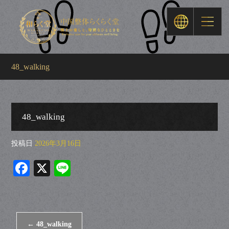
48_walking
48_walking
投稿日
2026年3月16日
Fa
X
Li
ce
ne
bo
ok
←
48_walking