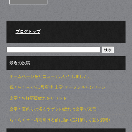
ブログトップ
最近の投稿
ホームページをリニューアルいたしました。
祝＊らくらく堂3号店“和楽堂”オープンキャンペーン
楽堂＊W杯応援疲れをリセット
楽堂＊夏祭りの浴衣やゲタの疲れは楽堂で充電！
らくらく堂＊梅雨明ける前に熱中症対策して夏を満喫♪