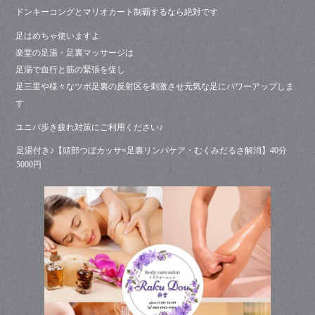
ok
ドンキーコングとマリオカート制覇するなら絶対です
足はめちゃ使いますよ
楽堂の足湯・足裏マッサージは
足湯で血行と筋の緊張を促し
足三里や様々なツボ足裏の反射区を刺激させ元気な足にパワーアップしま
す
ユニバ歩き疲れ対策にご利用ください♪
足湯付き♪【頭部つぼカッサ×足裏リンパケア・むくみだるさ解消】40分
5000円