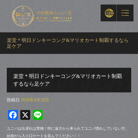
楽堂＊明日ドンキーコング&マリオカート制覇するなら
足ケア
楽堂＊明日ドンキーコング&マリオカート制覇
するなら足ケア
投稿日
2026年4月28日
Fa
X
Li
ce
ne
ユニバは出遅れは禁物！特に遠方から来られてユニバ慣れしていない方、
bo
始発から入り口ゲートを並んでください！！