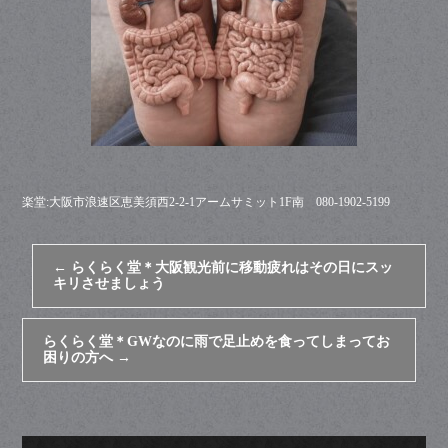
楽堂:大阪市浪速区恵美須西2-2-1アームサミット1F南 080-1902-5199
←
らくらく堂＊大阪観光前に移動疲れはその日にスッ
キリさせましょう
らくらく堂＊GWなのに雨で足止めを食ってしまってお
困りの方へ
→