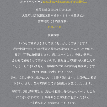
ホットペッパー :
https://beauty.hotpepper.jp/kr/slnH00…
恵美須町店 Tel.06-7709-5928
大阪府大阪市浪速区日本橋５－１３－９三越ビル
営業時間（予約優先制）
11:00
–
22:00
代表挨拶
いつもご愛願頂きまして誠にありがとうございます！
私は中国で学んだ伝統手法と長年の経験から生み出した独自の
技術で丁寧に施術致します。痛みは全くなく、身体の状態に
合わせて施術させて頂きますので、揉み返しで明日が大変なんて
ことは一切ございません。お客様のご希望の箇所を施術致します
のでお気軽にお申し付け下さい。
男性、女性の身体の悩みについてお聞き致します。お気軽にご相談
下さい。また、自分で簡単にできる指圧もお教えいたします。
堺市店、恵比寿町店ともに駅から徒歩１分の分かりやすいところ
にございますので、仕事帰りなどお気軽にお訪ください。
ご来店を心よりお待ちしております。