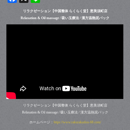
ce
ne
リラクゼーション【中国整体 らくらく堂】恵美須町店
bo
Relaxation & Oil massage / 吸い玉療法 / 漢方温熱泥パック
ok
リラクゼーション【中国整体 らくらく堂】恵美須町店
Relaxation & Oil massage / 吸い玉療法 / 漢方温熱泥パック
ホームページ：
https://www.rakurakudou-68.com/