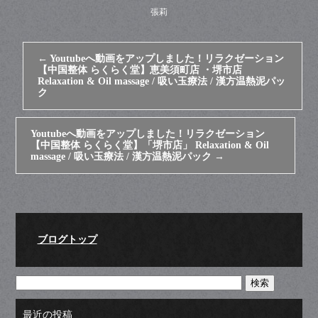
張莉
←
Youtubeへ動画をアップしました！リラクゼーション
【中国整体 らくらく堂】恵美須町店 ・堺市店
Relaxation & Oil massage / 吸い玉療法 / 漢方温熱泥パッ
ク
Youtubeへ動画をアップしました！リラクゼーション
【中国整体 らくらく堂】「堺市店」 Relaxation & Oil
massage / 吸い玉療法 / 漢方温熱泥パック
→
ブログトップ
最近の投稿