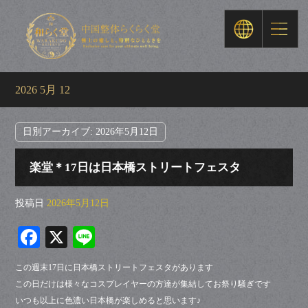
2026 5月 12
日別アーカイブ:
2026年5月12日
楽堂＊17日は日本橋ストリートフェスタ
投稿日
2026年5月12日
Fa
X
Li
ce
ne
この週末17日に日本橋ストリートフェスタがあります
bo
この日だけは様々なコスプレイヤーの方達が集結してお祭り騒ぎです
ok
いつも以上に色濃い日本橋が楽しめると思います♪