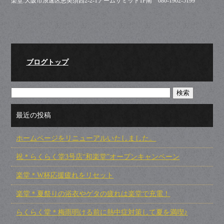
楽堂:大阪市浪速区恵美須西2-2-1アームサミット1F南 080-1902-5199
ブログトップ
最近の投稿
ホームページをリニューアルいたしました。
祝＊らくらく堂3号店“和楽堂”オープンキャンペーン
楽堂＊W杯応援疲れをリセット
楽堂＊夏祭りの浴衣やゲタの疲れは楽堂で充電！
らくらく堂＊梅雨明ける前に熱中症対策して夏を満喫♪