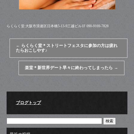
らくらく堂:大阪市浪速区日本橋5-13-9三越ビル1F 090-9169-7828
←
らくらく堂＊ストリートフェスタに参加の方は疲れ
たらおこしやす♪
楽堂＊新世界デート早々に終わってしまったら
→
ブログトップ