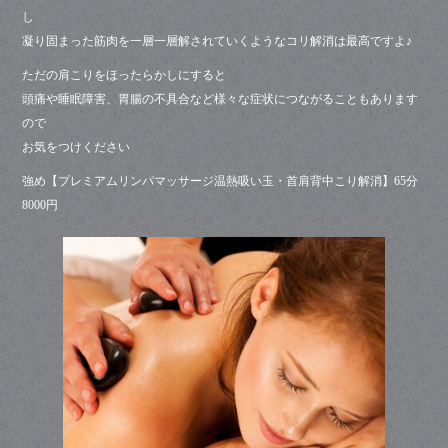
ok
し
凝り固まった筋肉を一層一層解されていくようなコリ解消は最高ですよ♪
ただの肩こりをほったらかしにすると
頭痛や睡眠障害、胃腸の不具合など様々な症状につながることもあります
ので
お気をつけください
強め【プレミアムリンパマッサージ温熱吸い玉・首肩背中こり解消】65分
8000円