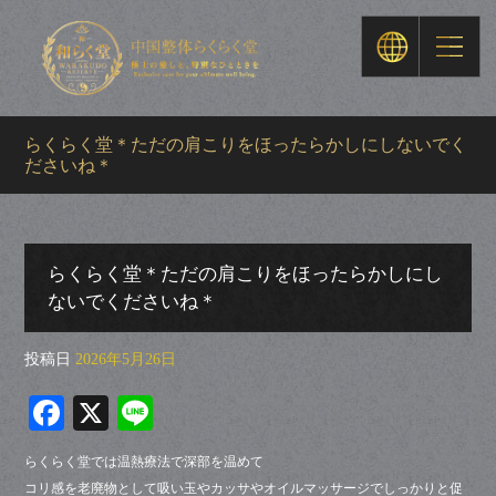
らくらく堂＊ただの肩こりをほったらかしにしないでく
ださいね＊
らくらく堂＊ただの肩こりをほったらかしにし
ないでくださいね＊
投稿日
2026年5月26日
Fa
X
Li
ce
ne
らくらく堂では温熱療法で深部を温めて
bo
コリ感を老廃物として吸い玉やカッサやオイルマッサージでしっかりと促