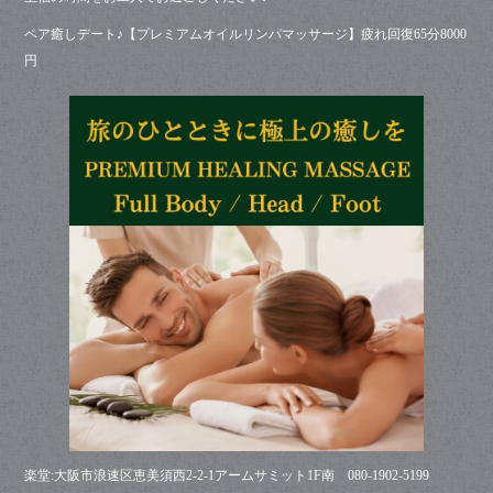
ペア癒しデート♪【プレミアムオイルリンパマッサージ】疲れ回復65分8000
円
楽堂:大阪市浪速区恵美須西2-2-1アームサミット1F南 080-1902-5199