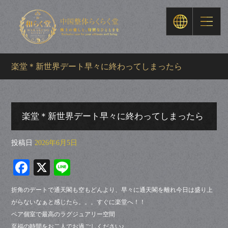
楽堂＊新世界デート早々に終わってしまったら
楽堂＊新世界デート早々に終わってしまったら
投稿日
2026年6月5日
Fa
X
Li
ce
ne
折角のデートで通天閣も空もどんより、早々に通天閣を離れ今日は盛り上
bo
がらないなぁと感じたら。。。すぐに楽堂へ！！
ok
ペア個室で最高のラグジュアリー空間
至福の時間をお二人でお過ごしください♪