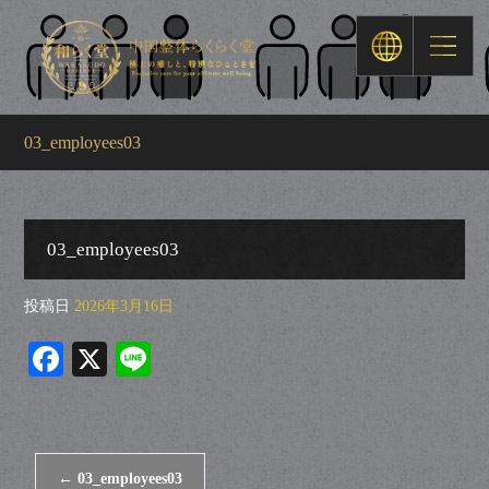
03_employees03
03_employees03
投稿日
2026年3月16日
Fa
X
Li
ce
ne
bo
ok
←
03_employees03