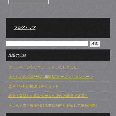
ブログトップ
最近の投稿
ホームページをリニューアルいたしました。
祝＊らくらく堂3号店“和楽堂”オープンキャンペーン
楽堂＊W杯応援疲れをリセット
楽堂＊夏祭りの浴衣やゲタの疲れは楽堂で充電！
らくらく堂＊梅雨明ける前に熱中症対策して夏を満喫♪